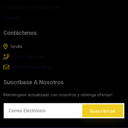
Condiciones Generales de Uso
Contacto
Contáctenos
Sevilla
+34 611 88 85 88
info@cochesevilla.es
Suscríbase A Nosotros
Manténgase actualizado con nosotros y obtenga ofertas!
Suscribirse