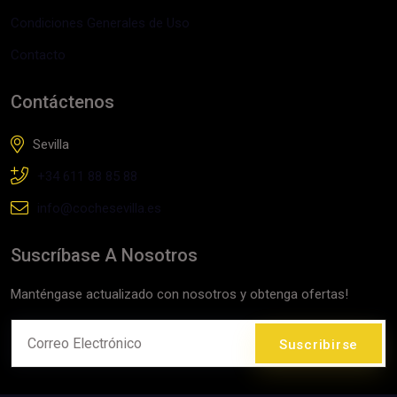
Condiciones Generales de Uso
Contacto
Contáctenos
Sevilla
+34 611 88 85 88
info@cochesevilla.es
Suscríbase A Nosotros
Manténgase actualizado con nosotros y obtenga ofertas!
Suscribirse