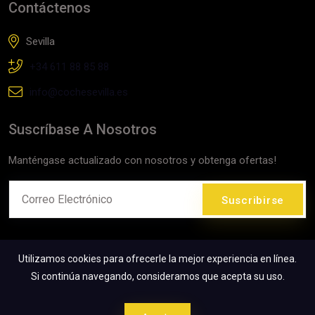
Contáctenos
Sevilla
+34 611 88 85 88
info@cochesevilla.es
Suscríbase A Nosotros
Manténgase actualizado con nosotros y obtenga ofertas!
Suscribirse
Utilizamos cookies para ofrecerle la mejor experiencia en línea.
Si continúa navegando, consideramos que acepta su uso.
Derechos Reservados 2026 CocheSevilla.es
Desarrollado por
Progesa Informática SL