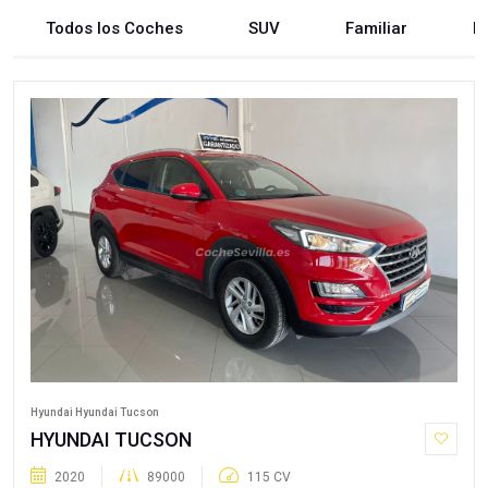
Todos los Coches
SUV
Familiar
B
Hyundai Hyundai Tucson
HYUNDAI TUCSON
2020
89000
115 CV