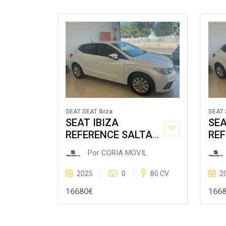
SEAT SEAT Ibiza
SEAT 
SEAT IBIZA
SEA
REFERENCE SALTA
REF
1.0 80CV
1.0
Por CORIA MOVIL
2025
0
80 CV
2
16680€
166