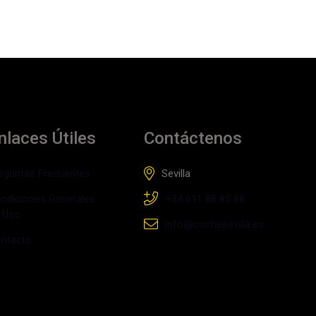
nlaces Útiles
Contáctenos
eguntas Frecuentes
Sevilla
ndiciones Generales
+34 611 88 85 88
 Uso
info@cochesevilla.es
ntacto