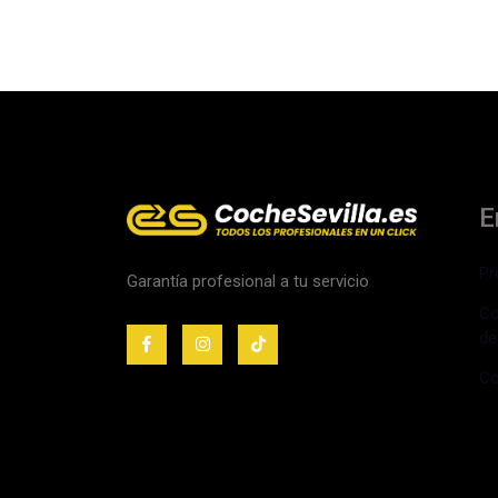
E
Pr
Garantía profesional a tu servicio
Co
de
Co