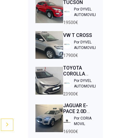
TUCSON
Por DYVEL
AUTOMOVILES
19500€
VW T CROSS
Por DYVEL
AUTOMOVILES
17900€
TOYOTA
COROLLA
TOURING
Por DYVEL
SPORT
AUTOMOVILES
23900€
JAGUAR E-
PACE 2.0D
150CV
Por CORIA
MOVIL
16900€